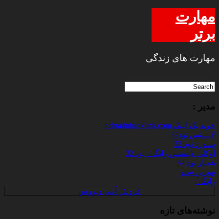
مهارت
برتر
مهارت های زندگی
مدیر :
خرید بک لینک behtarinbacklink.com
لایسنس نود32
پسورد نود 32
اوکلی لایسنس رایگان نود 32
همیار نود 32
بهترین سئو
رایگان
فروش آنتی ویروس
نوشته‌های تازه