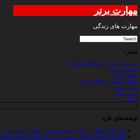
مهارت برتر
مهارت های زندگی
مدیر :
خرید بک لینک behtarinbacklink.com
لایسنس نود32
پسورد نود 32
اوکلی لایسنس رایگان نود 32
همیار نود 32
بهترین سئو
رایگان
نوشته‌های تازه
تأثیر اخبار جنگ بر روان؛ چرا پس از مدتی بی‌حس می‌شویم؟
ساخت چت‌ بات با هوش مصنوعی در 7 مرحله از ایده تا محصول واقعی