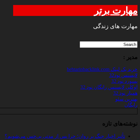
مهارت برتر
مهارت های زندگی
مدیر :
خرید بک لینک behtarinbacklink.com
لایسنس نود32
پسورد نود 32
اوکلی لایسنس رایگان نود 32
همیار نود 32
بهترین سئو
رایگان
نوشته‌های تازه
تأثیر اخبار جنگ بر روان؛ چرا پس از مدتی بی‌حس می‌شویم؟