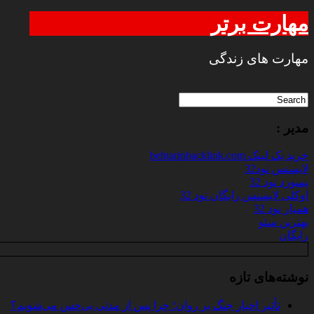
مهارت برتر
مهارت های زندگی
مدیر :
خرید بک لینک behtarinbacklink.com
لایسنس نود32
پسورد نود 32
اوکلی لایسنس رایگان نود 32
همیار نود 32
بهترین سئو
رایگان
نوشته‌های تازه
تأثیر اخبار جنگ بر روان؛ چرا پس از مدتی بی‌حس می‌شویم؟