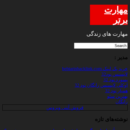
مهارت
برتر
مهارت های زندگی
مدیر :
خرید بک لینک behtarinbacklink.com
لایسنس نود32
پسورد نود 32
اوکلی لایسنس رایگان نود 32
همیار نود 32
بهترین سئو
رایگان
فروش آنتی ویروس
نوشته‌های تازه