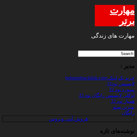
مهارت
برتر
مهارت های زندگی
مدیر :
خرید بک لینک behtarinbacklink.com
لایسنس نود32
پسورد نود 32
اوکلی لایسنس رایگان نود 32
همیار نود 32
بهترین سئو
رایگان
فروش آنتی ویروس
نوشته‌های تازه