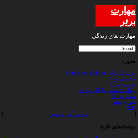
مهارت
برتر
مهارت های زندگی
مدیر :
خرید بک لینک behtarinbacklink.com
لایسنس نود32
پسورد نود 32
اوکلی لایسنس رایگان نود 32
همیار نود 32
بهترین سئو
رایگان
فروش آنتی ویروس
نوشته‌های تازه