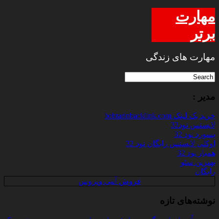
مهارت
برتر
مهارت های زندگی
مدیر :
خرید بک لینک behtarinbacklink.com
لایسنس نود32
پسورد نود 32
اوکلی لایسنس رایگان نود 32
همیار نود 32
بهترین سئو
رایگان
فروش آنتی ویروس
نوشته‌های تازه