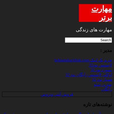
مهارت
برتر
مهارت های زندگی
مدیر :
خرید بک لینک behtarinbacklink.com
لایسنس نود32
پسورد نود 32
اوکلی لایسنس رایگان نود 32
همیار نود 32
بهترین سئو
رایگان
فروش آنتی ویروس
نوشته‌های تازه