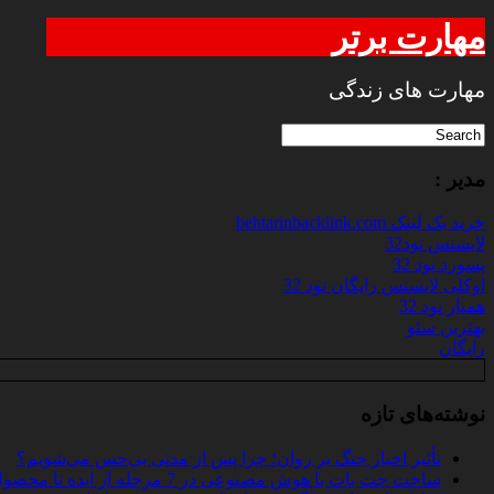
مهارت برتر
مهارت های زندگی
مدیر :
خرید بک لینک behtarinbacklink.com
لایسنس نود32
پسورد نود 32
اوکلی لایسنس رایگان نود 32
همیار نود 32
بهترین سئو
رایگان
نوشته‌های تازه
تأثیر اخبار جنگ بر روان؛ چرا پس از مدتی بی‌حس می‌شویم؟
ساخت چت‌ بات با هوش مصنوعی در 7 مرحله از ایده تا محصول واقعی