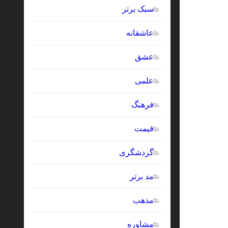
سبک برتر
عاشقانه
عشق
علمی
فرهنگ
قیمت
گردشگری
مد برتر
مذهب
مشاوره