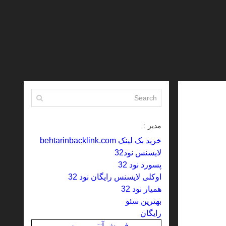
مدیر :
خرید بک لینک behtarinbacklink.com
لایسنس نود32
پسورد نود 32
اوکلی لایسنس رایگان نود 32
همیار نود 32
بهترین سئو
رایگان
فروش آنتی ویروس