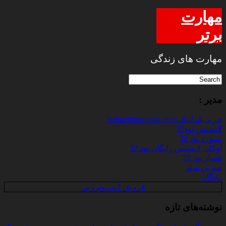
مهارت
برتر
مهارت های زندگی
مدیر :
خرید بک لینک behtarinbacklink.com
لایسنس نود32
پسورد نود 32
اوکلی لایسنس رایگان نود 32
همیار نود 32
بهترین سئو
رایگان
فروش آنتی ویروس
نوشته‌های تازه