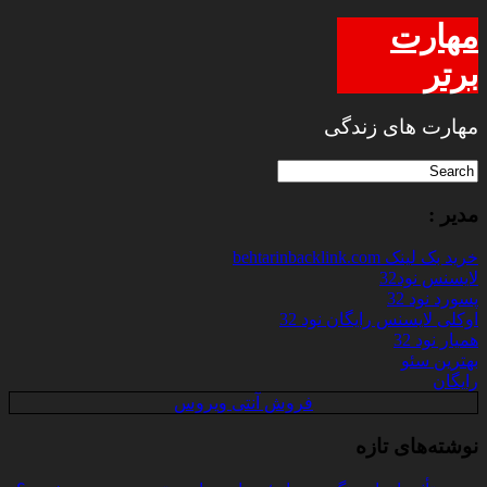
مهارت
برتر
مهارت های زندگی
مدیر :
خرید بک لینک behtarinbacklink.com
لایسنس نود32
پسورد نود 32
اوکلی لایسنس رایگان نود 32
همیار نود 32
بهترین سئو
رایگان
فروش آنتی ویروس
نوشته‌های تازه