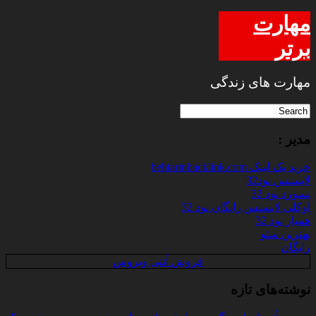
مهارت
برتر
مهارت های زندگی
مدیر :
خرید بک لینک behtarinbacklink.com
لایسنس نود32
پسورد نود 32
اوکلی لایسنس رایگان نود 32
همیار نود 32
بهترین سئو
رایگان
فروش آنتی ویروس
نوشته‌های تازه