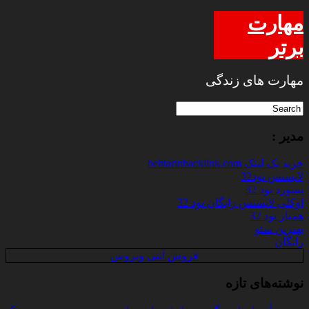
مهارت
برتر
مهارت های زندگی
مدیر :
خرید بک لینک behtarinbacklink.com
لایسنس نود32
پسورد نود 32
اوکلی لایسنس رایگان نود 32
همیار نود 32
بهترین سئو
رایگان
فروش آنتی ویروس
نوشته‌های تازه