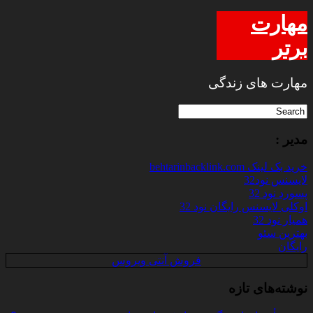
مهارت
برتر
مهارت های زندگی
مدیر :
خرید بک لینک behtarinbacklink.com
لایسنس نود32
پسورد نود 32
اوکلی لایسنس رایگان نود 32
همیار نود 32
بهترین سئو
رایگان
فروش آنتی ویروس
نوشته‌های تازه