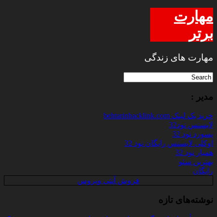
مهارت
برتر
مهارت های زندگی
مدیر :
خرید بک لینک behtarinbacklink.com
لایسنس نود32
پسورد نود 32
اوکلی لایسنس رایگان نود 32
همیار نود 32
بهترین سئو
رایگان
فروش آنتی ویروس
نوشته‌های تازه