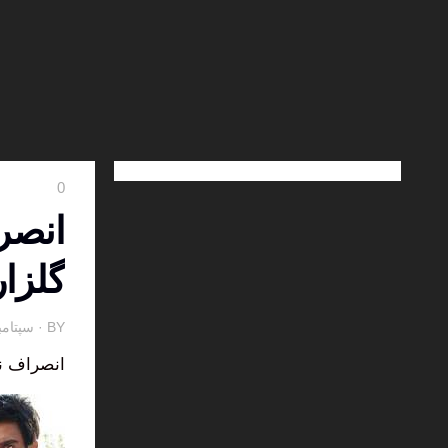
0
انصر
گلزار
BY · سپتامبر 3, 2016
انصراف نی