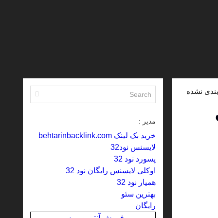
بندی نشده
مدیر :
خرید بک لینک behtarinbacklink.com
لایسنس نود32
پسورد نود 32
اوکلی لایسنس رایگان نود 32
همیار نود 32
بهترین سئو
رایگان
فروش آنتی ویروس