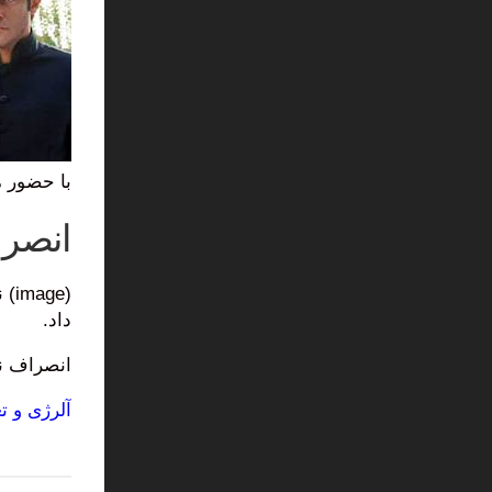
با حضور م
انصرا
(e
داد.
انصراف نی
آلرژی و ت