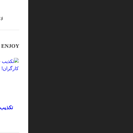
لا
NJOY...
تکذیب 