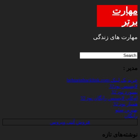
مهارت
برتر
مهارت های زندگی
مدیر :
خرید بک لینک behtarinbacklink.com
لایسنس نود32
پسورد نود 32
اوکلی لایسنس رایگان نود 32
همیار نود 32
بهترین سئو
رایگان
فروش آنتی ویروس
نوشته‌های تازه