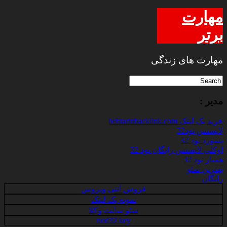
مهارت
برتر
مهارت های زندگی
مدیر :
خرید بک لینک behtarinbacklink.com
لایسنس نود32
پسورد نود 32
اوکلی لایسنس رایگان نود 32
همیار نود 32
بهترین سئو
رایگان
فروش آنتی ویروس
نمونه بک لینک
سئو سایت وکلا
nod32 key