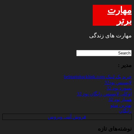
مهارت
برتر
مهارت های زندگی
مدیر :
خرید بک لینک behtarinbacklink.com
لایسنس نود32
پسورد نود 32
اوکلی لایسنس رایگان نود 32
همیار نود 32
بهترین سئو
رایگان
فروش آنتی ویروس
نوشته‌های تازه