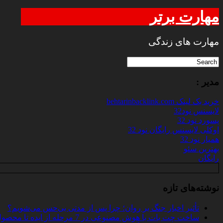
مهارت برتر
مهارت های زندگی
مدیر :
خرید بک لینک behtarinbacklink.com
لایسنس نود32
پسورد نود 32
اوکلی لایسنس رایگان نود 32
همیار نود 32
بهترین سئو
رایگان
نوشته‌های تازه
تأثیر اخبار جنگ بر روان؛ چرا پس از مدتی بی‌حس می‌شویم؟
ساخت چت‌ بات با هوش مصنوعی در 7 مرحله از ایده تا محصول واقعی