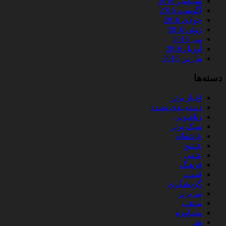
سپتامبر 2016
آگوست 2016
جولای 2016
ژوئن 2016
می 2016
آوریل 2016
مارس 2016
دسته‌ها
اخبار برتر
دسته‌بندی نشده
زناشویی
سبک برتر
عاشقانه
عشق
علمی
فرهنگ
قیمت
گردشگری
مد برتر
مذهب
مشاوره
هنر