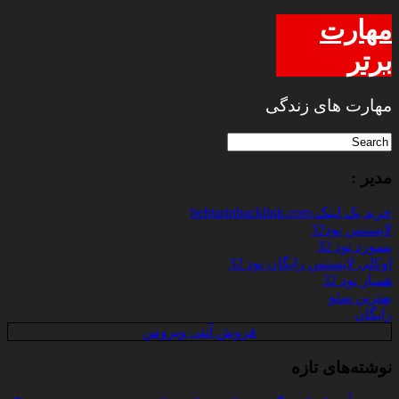
مهارت
برتر
مهارت های زندگی
مدیر :
خرید بک لینک behtarinbacklink.com
لایسنس نود32
پسورد نود 32
اوکلی لایسنس رایگان نود 32
همیار نود 32
بهترین سئو
رایگان
فروش آنتی ویروس
نوشته‌های تازه