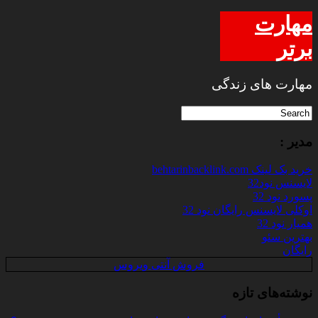
مهارت
برتر
مهارت های زندگی
مدیر :
خرید بک لینک behtarinbacklink.com
لایسنس نود32
پسورد نود 32
اوکلی لایسنس رایگان نود 32
همیار نود 32
بهترین سئو
رایگان
فروش آنتی ویروس
نوشته‌های تازه