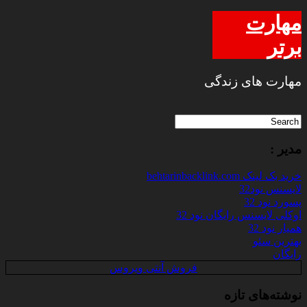
مهارت
برتر
مهارت های زندگی
مدیر :
خرید بک لینک behtarinbacklink.com
لایسنس نود32
پسورد نود 32
اوکلی لایسنس رایگان نود 32
همیار نود 32
بهترین سئو
رایگان
فروش آنتی ویروس
نوشته‌های تازه