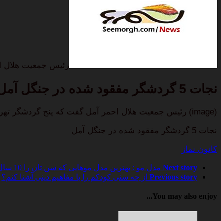
رئیس جمعیت هلال ا
نجات 5 گردشگر مفقود شده در جنگل آمل
(image) رئیس جمعیت هلال احمر آمل گفت که پنج گردشگر تهرانی که عصر پنجشنبه در جنگل های بلیران در بخش دشت سر…
نجات 5 گردشگر مفقود شده در جنگل آمل
کانون نماز
Next story
مدل مو : بهترین مدل موهایی که سن تان را 10 سال جوان تر می کند!
Previous story
از چه سنی کودکم را با مفاهیم دینی آشنا کنم؟
You may also enjoy...