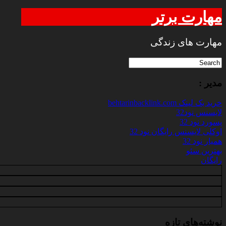
مهارت برتر
مهارت های زندگی
مدیر :
خرید بک لینک behtarinbacklink.com
لایسنس نود32
پسورد نود 32
اوکلی لایسنس رایگان نود 32
همیار نود 32
بهترین سئو
رایگان
نوشته‌های تازه