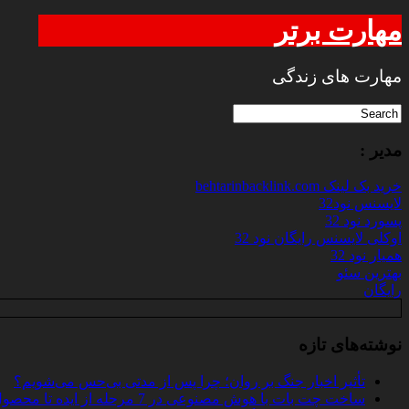
مهارت برتر
مهارت های زندگی
مدیر :
خرید بک لینک behtarinbacklink.com
لایسنس نود32
پسورد نود 32
اوکلی لایسنس رایگان نود 32
همیار نود 32
بهترین سئو
رایگان
نوشته‌های تازه
تأثیر اخبار جنگ بر روان؛ چرا پس از مدتی بی‌حس می‌شویم؟
ساخت چت‌ بات با هوش مصنوعی در 7 مرحله از ایده تا محصول واقعی