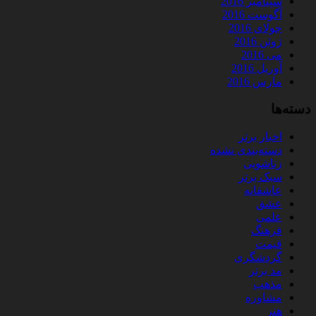
سپتامبر 2016
آگوست 2016
جولای 2016
ژوئن 2016
می 2016
آوریل 2016
مارس 2016
دسته‌ها
اخبار برتر
دسته‌بندی نشده
زناشویی
سبک برتر
عاشقانه
عشق
علمی
فرهنگ
قیمت
گردشگری
مد برتر
مذهب
مشاوره
هنر