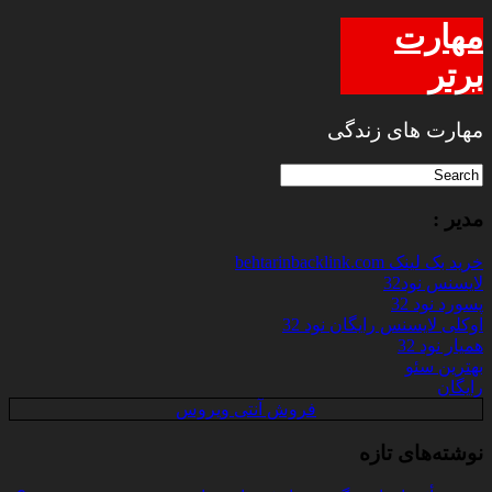
مهارت
برتر
مهارت های زندگی
مدیر :
خرید بک لینک behtarinbacklink.com
لایسنس نود32
پسورد نود 32
اوکلی لایسنس رایگان نود 32
همیار نود 32
بهترین سئو
رایگان
فروش آنتی ویروس
نوشته‌های تازه