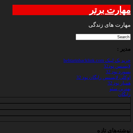
مهارت برتر
مهارت های زندگی
مدیر :
خرید بک لینک behtarinbacklink.com
لایسنس نود32
پسورد نود 32
اوکلی لایسنس رایگان نود 32
همیار نود 32
بهترین سئو
رایگان
نوشته‌های تازه