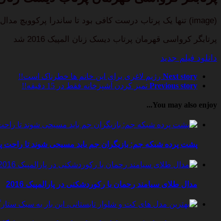
(image) تنها یک پرتاب درست کافی بود تا ساندرا پرکوویچ مدال طلای المپیک 2016 را از آن خود سازد.
پرتابگر کرواسی قهرمان پرتاب دیسک زنان المپیک 2016 شد
دانلود فیلم جدید
Next story
رژیم لاغری برای این خانم ها خطرناک است!!
Previous story
تمیز کردن آشپزخانه فقط در 15 دقیقه!!
You may also enjoy...
پشت پرده شبکه جم: بازیگران جم باید مسیحی شوند تا راحت پن
مدال طلای سیامند رحمان با رکوردشکنی در پارالمپیک 2016