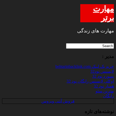
مهارت
برتر
مهارت های زندگی
مدیر :
خرید بک لینک behtarinbacklink.com
لایسنس نود32
پسورد نود 32
اوکلی لایسنس رایگان نود 32
همیار نود 32
بهترین سئو
رایگان
فروش آنتی ویروس
نوشته‌های تازه