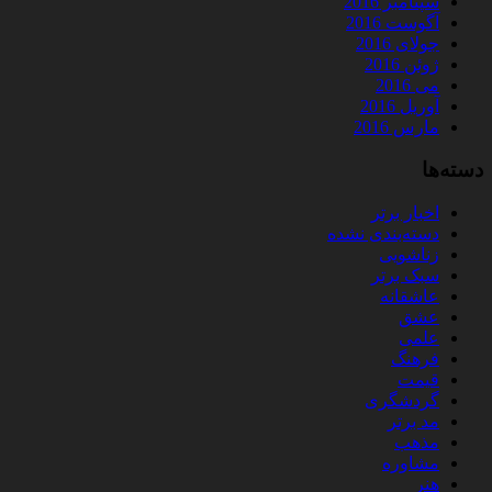
سپتامبر 2016
آگوست 2016
جولای 2016
ژوئن 2016
می 2016
آوریل 2016
مارس 2016
دسته‌ها
اخبار برتر
دسته‌بندی نشده
زناشویی
سبک برتر
عاشقانه
عشق
علمی
فرهنگ
قیمت
گردشگری
مد برتر
مذهب
مشاوره
هنر