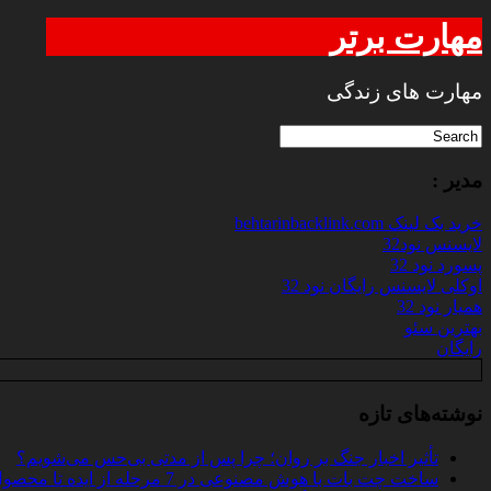
مهارت برتر
مهارت های زندگی
مدیر :
خرید بک لینک behtarinbacklink.com
لایسنس نود32
پسورد نود 32
اوکلی لایسنس رایگان نود 32
همیار نود 32
بهترین سئو
رایگان
نوشته‌های تازه
تأثیر اخبار جنگ بر روان؛ چرا پس از مدتی بی‌حس می‌شویم؟
ساخت چت‌ بات با هوش مصنوعی در 7 مرحله از ایده تا محصول واقعی