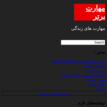
مهارت
برتر
مهارت های زندگی
مدیر :
خرید بک لینک behtarinbacklink.com
لایسنس نود32
پسورد نود 32
اوکلی لایسنس رایگان نود 32
همیار نود 32
بهترین سئو
رایگان
فروش آنتی ویروس
نوشته‌های تازه