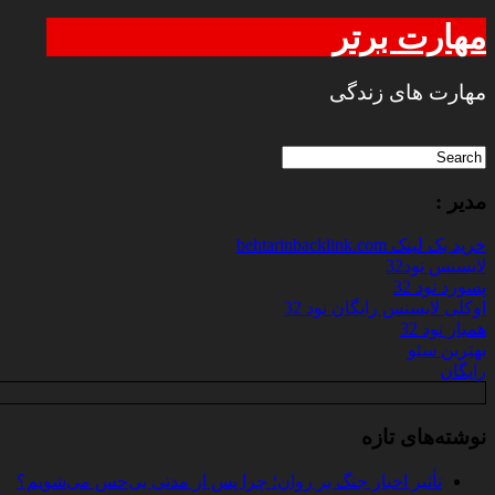
مهارت برتر
مهارت های زندگی
مدیر :
خرید بک لینک behtarinbacklink.com
لایسنس نود32
پسورد نود 32
اوکلی لایسنس رایگان نود 32
همیار نود 32
بهترین سئو
رایگان
نوشته‌های تازه
تأثیر اخبار جنگ بر روان؛ چرا پس از مدتی بی‌حس می‌شویم؟