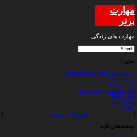
مهارت
برتر
مهارت های زندگی
مدیر :
خرید بک لینک behtarinbacklink.com
لایسنس نود32
پسورد نود 32
اوکلی لایسنس رایگان نود 32
همیار نود 32
بهترین سئو
رایگان
فروش آنتی ویروس
نوشته‌های تازه