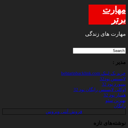
مهارت
برتر
مهارت های زندگی
مدیر :
خرید بک لینک behtarinbacklink.com
لایسنس نود32
پسورد نود 32
اوکلی لایسنس رایگان نود 32
همیار نود 32
بهترین سئو
رایگان
فروش آنتی ویروس
نوشته‌های تازه