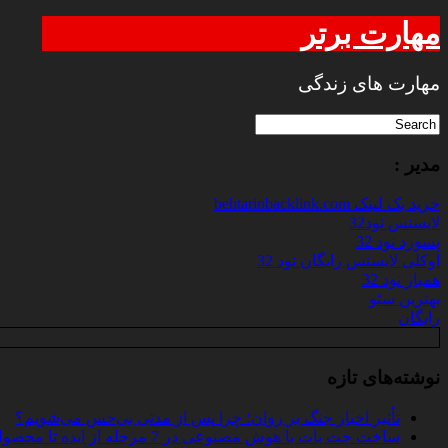
مهارت برتر
مهارت های زندگی
مدیر :
خرید بک لینک behtarinbacklink.com
لایسنس نود32
پسورد نود 32
اوکلی لایسنس رایگان نود 32
همیار نود 32
بهترین سئو
رایگان
نوشته‌های تازه
تأثیر اخبار جنگ بر روان؛ چرا پس از مدتی بی‌حس می‌شویم؟
ساخت چت‌ بات با هوش مصنوعی در 7 مرحله از ایده تا محصول واقعی