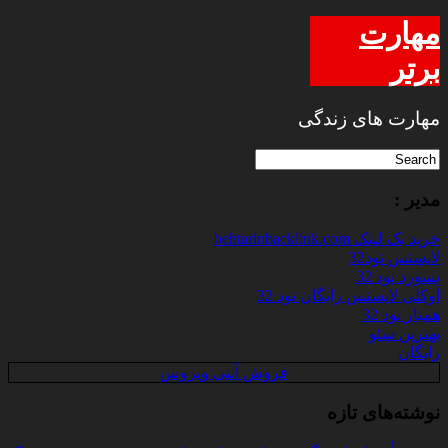
مهارت
برتر
مهارت های زندگی
مدیر :
خرید بک لینک behtarinbacklink.com
لایسنس نود32
پسورد نود 32
اوکلی لایسنس رایگان نود 32
همیار نود 32
بهترین سئو
رایگان
فروش آنتی ویروس
نوشته‌های تازه