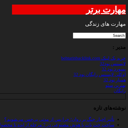
مهارت برتر
مهارت های زندگی
مدیر :
خرید بک لینک behtarinbacklink.com
لایسنس نود32
پسورد نود 32
اوکلی لایسنس رایگان نود 32
همیار نود 32
بهترین سئو
رایگان
نوشته‌های تازه
تأثیر اخبار جنگ بر روان؛ چرا پس از مدتی بی‌حس می‌شویم؟
ساخت چت‌ بات با هوش مصنوعی در 7 مرحله از ایده تا محصول واقعی