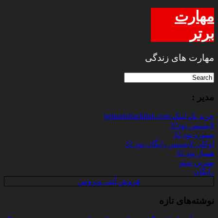
مهارت
برتر
مهارت های زندگی
مدیر :
خرید بک لینک behtarinbacklink.com
لایسنس نود32
پسورد نود 32
اوکلی لایسنس رایگان نود 32
همیار نود 32
بهترین سئو
رایگان
فروش آنتی ویروس
نوشته‌های تازه