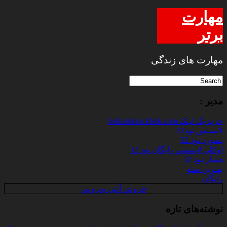
مهارت
برتر
مهارت های زندگی
مدیر :
خرید بک لینک behtarinbacklink.com
لایسنس نود32
پسورد نود 32
اوکلی لایسنس رایگان نود 32
همیار نود 32
بهترین سئو
رایگان
فروش آنتی ویروس
نوشته‌های تازه