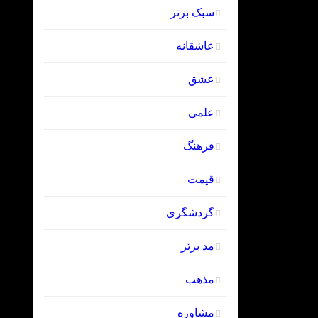
سبک برتر
عاشقانه
عشق
علمی
فرهنگ
قیمت
گردشگری
مد برتر
مذهب
مشاوره