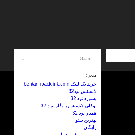
مدیر :
خرید بک لینک behtarinbacklink.com
لایسنس نود32
پسورد نود 32
اوکلی لایسنس رایگان نود 32
همیار نود 32
بهترین سئو
رایگان
فروش آنتی ویروس