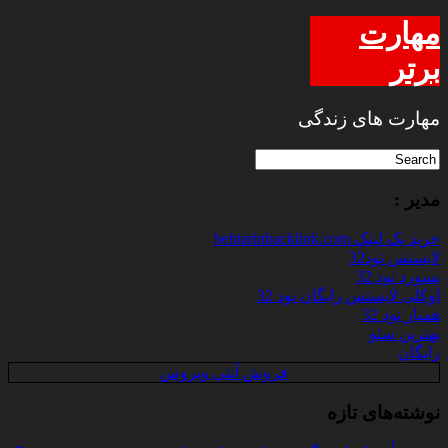
مهارت
برتر
مهارت های زندگی
مدیر :
خرید بک لینک behtarinbacklink.com
لایسنس نود32
پسورد نود 32
اوکلی لایسنس رایگان نود 32
همیار نود 32
بهترین سئو
رایگان
فروش آنتی ویروس
نوشته‌های تازه