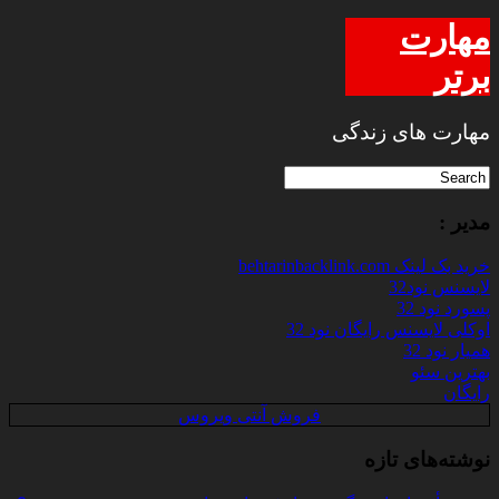
مهارت
برتر
مهارت های زندگی
مدیر :
خرید بک لینک behtarinbacklink.com
لایسنس نود32
پسورد نود 32
اوکلی لایسنس رایگان نود 32
همیار نود 32
بهترین سئو
رایگان
فروش آنتی ویروس
نوشته‌های تازه