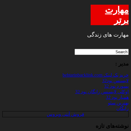
مهارت
برتر
مهارت های زندگی
مدیر :
خرید بک لینک behtarinbacklink.com
لایسنس نود32
پسورد نود 32
اوکلی لایسنس رایگان نود 32
همیار نود 32
بهترین سئو
رایگان
فروش آنتی ویروس
نوشته‌های تازه