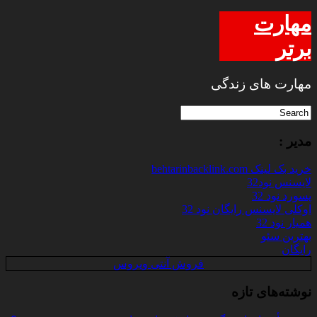
مهارت
برتر
مهارت های زندگی
مدیر :
خرید بک لینک behtarinbacklink.com
لایسنس نود32
پسورد نود 32
اوکلی لایسنس رایگان نود 32
همیار نود 32
بهترین سئو
رایگان
فروش آنتی ویروس
نوشته‌های تازه