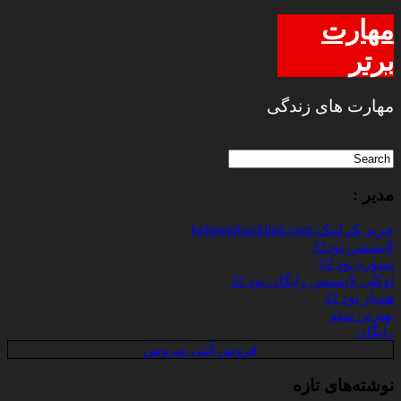
مهارت
برتر
مهارت های زندگی
مدیر :
خرید بک لینک behtarinbacklink.com
لایسنس نود32
پسورد نود 32
اوکلی لایسنس رایگان نود 32
همیار نود 32
بهترین سئو
رایگان
فروش آنتی ویروس
نوشته‌های تازه