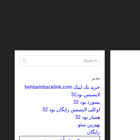
مدیر :
خرید بک لینک behtarinbacklink.com
لایسنس نود32
پسورد نود 32
اوکلی لایسنس رایگان نود 32
همیار نود 32
بهترین سئو
رایگان
فروش آنتی ویروس