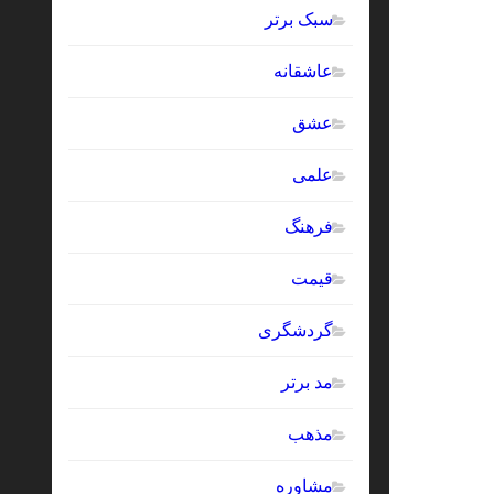
سبک برتر
عاشقانه
عشق
علمی
فرهنگ
قیمت
گردشگری
مد برتر
مذهب
مشاوره