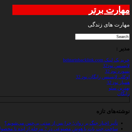
مهارت برتر
مهارت های زندگی
مدیر :
خرید بک لینک behtarinbacklink.com
لایسنس نود32
پسورد نود 32
اوکلی لایسنس رایگان نود 32
همیار نود 32
بهترین سئو
رایگان
نوشته‌های تازه
تأثیر اخبار جنگ بر روان؛ چرا پس از مدتی بی‌حس می‌شویم؟
ساخت چت‌ بات با هوش مصنوعی در 7 مرحله از ایده تا محصول واقعی