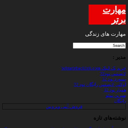
مهارت
برتر
مهارت های زندگی
مدیر :
خرید بک لینک behtarinbacklink.com
لایسنس نود32
پسورد نود 32
اوکلی لایسنس رایگان نود 32
همیار نود 32
بهترین سئو
رایگان
فروش آنتی ویروس
نوشته‌های تازه