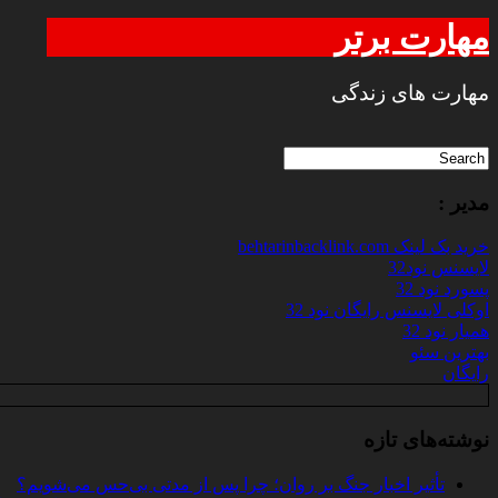
مهارت برتر
مهارت های زندگی
مدیر :
خرید بک لینک behtarinbacklink.com
لایسنس نود32
پسورد نود 32
اوکلی لایسنس رایگان نود 32
همیار نود 32
بهترین سئو
رایگان
نوشته‌های تازه
تأثیر اخبار جنگ بر روان؛ چرا پس از مدتی بی‌حس می‌شویم؟